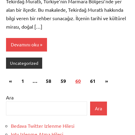
Tekirdağ Muratlı, Türkiye’nin Marmara Bölgesi’nde yer
alan bir ilçedir. Bu makalede, Tekirdağ Muratlı hakkında
bilgi veren bir rehber sunacağız. İlçenin tarihi ve kültürel
mirası, doğal […]
Devamını oku
Uncategorized
Yazı
Önceki
Sonraki
«
1
…
58
59
60
61
»
sayfalaması
yazılar
yazılar
Ara
Ara
Bedava Twitter Izlenme Hilesi
Igtv Izlenme Atma Hilesi