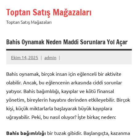
İçeriğe
Toptan Satış Mağazaları
geç
Toptan Satış Mağazaları
Bahis Oynamak Neden Maddi Sorunlara Yol Açar
Ekim 14, 2025
admin
Bahis oynamak, birçok insan için eğlenceli bir aktivite
olabilir. Ancak, bu eğlencenin arkasında ciddi sorunlar
yatıyor. Bahis bağımlılığı, kayıplar ve kötü finansal
yönetim, bireylerin hayatını derinden etkileyebilir. Birçok
kişi, küçük miktarlarla başlayarak büyük kayıplara
uğrayabilir. Peki, bu nasıl oluyor? İşte birkaç neden:
Bahis bağımlılığı
bir tuzak gibidir. Başlangıçta, kazanma