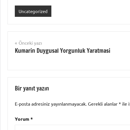
Uncategorized
Yazı
Önceki yazı
Kumarin Duygusal Yorgunluk Yaratmasi
gezinmesi
Bir yanıt yazın
E-posta adresiniz yayınlanmayacak.
Gerekli alanlar
*
ile 
Yorum
*