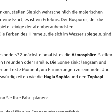
en, stellen Sie sich wahrscheinlich die malerischen
 eine Fahrt; es ist ein Erlebnis. Der Bosporus, der die
, bietet einige der atemberaubendsten
ie Farben des Himmels, die sich im Wasser spiegeln, sind
sonders? Zunächst einmal ist es die
. Stelle
Atmosphäre
von Freunden oder Familie. Die Sonne sinkt langsam und
st der perfekte Moment, um Erinnerungen zu sammeln. Und
swürdigkeiten wie die
und den
Hagia Sophia
Topkapi-
enn Sie Ihre Fahrt planen:
ind ideal für eine Sonnenuntergangsfahrt.