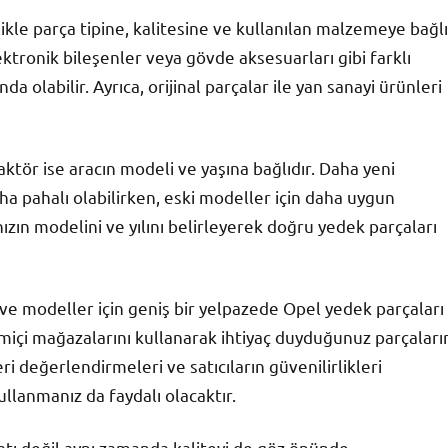
ikle parça tipine, kalitesine ve kullanılan malzemeye bağlı
ktronik bileşenler veya gövde aksesuarları gibi farklı
da olabilir. Ayrıca, orijinal parçalar ile yan sanayi ürünleri
faktör ise aracın modeli ve yaşına bağlıdır. Daha yeni
a pahalı olabilirken, eski modeller için daha uygun
ızın modelini ve yılını belirleyerek doğru yedek parçaları
a ve modeller için geniş bir yelpazede Opel yedek parçaları
imiçi mağazalarını kullanarak ihtiyaç duyduğunuz parçaları
eri değerlendirmeleri ve satıcıların güvenilirlikleri
ullanmanız da faydalı olacaktır.
yatı değil aynı zamanda kaliteyi de göz önünde