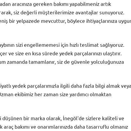
madan aracınıza gereken bakımı yapabilmeniz artık
rarak, siz değerli müşterilerimize avantajlar sunuyoruz.
eniş bir yelpazede mevcuttur, böylece ihtiyaçlarınıza uygu
ının sizi engellememesi için hızlı teslimat sağlıyoruz.
çer ve size en kısa sürede yedek parçalarınızı ulaştırır.
mum zamanda tamamlanır, siz de güvenle yolculuğunuza
atlı yedek parçalarımızla ilgili daha fazla bilgi almak vey
z. Uzman ekibimiz her zaman size yardımcı olmaktan
düşünen bir marka olarak, İnegöl'de sizlere kaliteli ve
ık araç bakımı ve onarımlarınızda daha tasarruflu olmanız