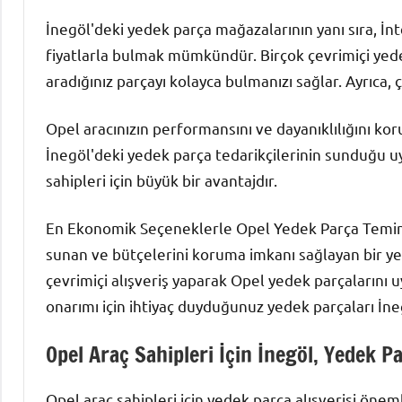
İnegöl'deki yedek parça mağazalarının yanı sıra, İ
fiyatlarla bulmak mümkündür. Birçok çevrimiçi yedek
aradığınız parçayı kolayca bulmanızı sağlar. Ayrıca, ç
Opel aracınızın performansını ve dayanıklılığını kor
İnegöl'deki yedek parça tedarikçilerinin sunduğu uyg
sahipleri için büyük bir avantajdır.
En Ekonomik Seçeneklerle Opel Yedek Parça Temini İ
sunan ve bütçelerini koruma imkanı sağlayan bir yer
çevrimiçi alışveriş yaparak Opel yedek parçalarını uy
onarımı için ihtiyaç duyduğunuz yedek parçaları İneg
Opel Araç Sahipleri İçin İnegöl, Yedek Pa
Opel araç sahipleri için yedek parça alışverişi önem