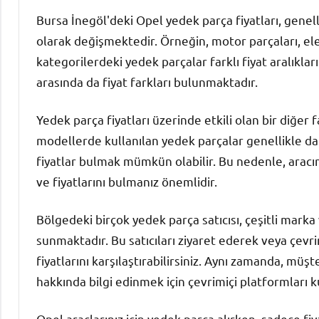
Bursa İnegöl'deki Opel yedek parça fiyatları, genell
olarak değişmektedir. Örneğin, motor parçaları, ele
kategorilerdeki yedek parçalar farklı fiyat aralıkların
arasında da fiyat farkları bulunmaktadır.
Yedek parça fiyatları üzerinde etkili olan bir diğer 
modellerde kullanılan yedek parçalar genellikle dah
fiyatlar bulmak mümkün olabilir. Bu nedenle, aracın
ve fiyatlarını bulmanız önemlidir.
Bölgedeki birçok yedek parça satıcısı, çeşitli mark
sunmaktadır. Bu satıcıları ziyaret ederek veya çevr
fiyatlarını karşılaştırabilirsiniz. Aynı zamanda, müşt
hakkında bilgi edinmek için çevrimiçi platformları k
Opel araçlarınız için yedek parça alırken, sadece fi