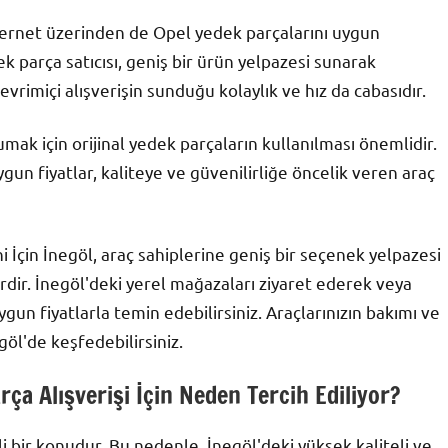
nternet üzerinden de Opel yedek parçalarını uygun
 parça satıcısı, geniş bir ürün yelpazesi sunarak
evrimiçi alışverişin sunduğu kolaylık ve hız da cabasıdır.
umak için orijinal yedek parçaların kullanılması önemlidir.
un fiyatlar, kaliteye ve güvenilirliğe öncelik veren araç
çin İnegöl, araç sahiplerine geniş bir seçenek yelpazesi
dir. İnegöl'deki yerel mağazaları ziyaret ederek veya
gun fiyatlarla temin edebilirsiniz. Araçlarınızın bakımı ve
öl'de keşfedebilirsiniz.
rça Alışverişi İçin Neden Tercih Ediliyor?
li bir konudur. Bu nedenle, İnegöl'deki yüksek kaliteli ve