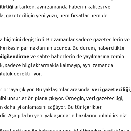
artarken, aynı zamanda haberin kalitesi ve
lirliği
a, gazeteciliğin yeni yüzü, hem fırsatlar hem de
a biçimini değiştirdi. Bir zamanlar sadece gazetecilerin ve
i herkesin parmaklarının ucunda. Bu durum, habercilikte
ve sahte haberlerin de yayılmasına zemin
bilgilendirme
pmak, sadece bilgi aktarmakla kalmayıp, aynı zamanda
luluk gerektiriyor.
ar ortaya çıkıyor. Bu yaklaşımlar arasında,
,
veri gazeteciliği
ibi unsurlar ön plana çıkıyor. Örneğin, veri gazeteciliği,
 daha iyi anlamasını sağlıyor. Bu tür içerikler,
ir. Aşağıda bu yeni yaklaşımların bazılarını bulabilirsiniz:
 görselleştirme ile haber sunumu. Multimedya İçerik Metin,