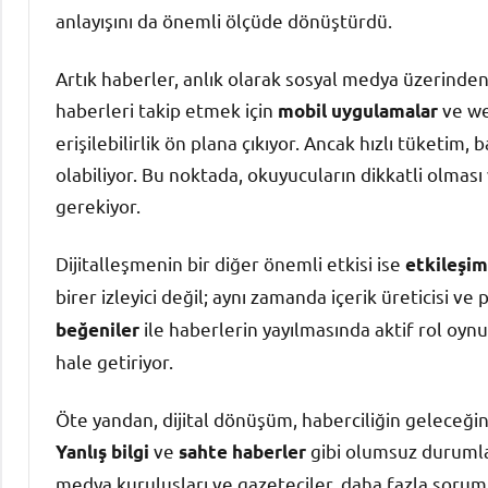
anlayışını da önemli ölçüde dönüştürdü.
Artık haberler, anlık olarak sosyal medya üzerinden 
haberleri takip etmek için
ve web
mobil uygulamalar
erişilebilirlik ön plana çıkıyor. Ancak hızlı tüketi
olabiliyor. Bu noktada, okuyucuların dikkatli olmas
gerekiyor.
Dijitalleşmenin bir diğer önemli etkisi ise
etkileşiml
birer izleyici değil; aynı zamanda içerik üreticisi v
ile haberlerin yayılmasında aktif rol oynu
beğeniler
hale getiriyor.
Öte yandan, dijital dönüşüm, haberciliğin geleceğini
ve
gibi olumsuz durumlar
Yanlış bilgi
sahte haberler
medya kuruluşları ve gazeteciler, daha fazla sorum