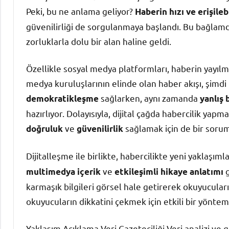
Peki, bu ne anlama geliyor?
Haberin hızı ve erişilebi
güvenilirliği de sorgulanmaya başlandı. Bu bağlamd
zorluklarla dolu bir alan haline geldi.
Özellikle sosyal medya platformları, haberin yayılm
medya kuruluşlarının elinde olan haber akışı, şimd
sağlarken, aynı zamanda
demokratikleşme
yanlış 
hazırlıyor. Dolayısıyla, dijital çağda habercilik ya
ve
sağlamak için de bir sorum
doğruluk
güvenilirlik
Dijitalleşme ile birlikte, habercilikte yeni yaklaşıml
ve
g
multimedya içerik
etkileşimli hikaye anlatımı
karmaşık bilgileri görsel hale getirerek okuyucuların
okuyucuların dikkatini çekmek için etkili bir yöntemd
Yaklaşım Açıklama Veri Gazeteciliği Veri analizi ve