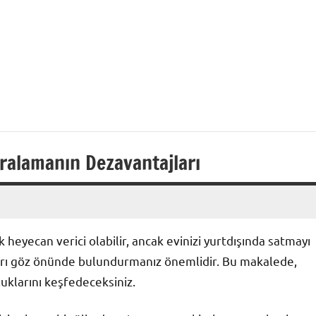
ı
iralamanın Dezavantajları
heyecan verici olabilir, ancak evinizi yurtdışında satmayı
rı göz önünde bulundurmanız önemlidir. Bu makalede,
luklarını keşfedeceksiniz.