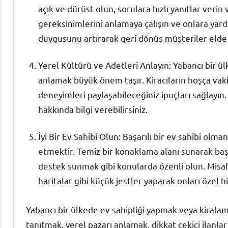
açık ve dürüst olun, sorulara hızlı yanıtlar verin 
gereksinimlerini anlamaya çalışın ve onlara yar
duygusunu artırarak geri dönüş müşteriler elde e
Yerel Kültürü ve Adetleri Anlayın: Yabancı bir ül
anlamak büyük önem taşır. Kiracıların hoşça vaki
deneyimleri paylaşabileceğiniz ipuçları sağlayın.
hakkında bilgi verebilirsiniz.
İyi Bir Ev Sahibi Olun: Başarılı bir ev sahibi olm
etmektir. Temiz bir konaklama alanı sunarak baş
destek sunmak gibi konularda özenli olun. Misafi
haritalar gibi küçük jestler yaparak onları özel his
Yabancı bir ülkede ev sahipliği yapmak veya kiral
tanıtmak, yerel pazarı anlamak, dikkat çekici ilanlar