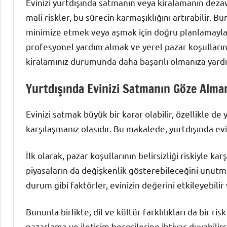
Evinizi yurtdışında satmanın veya kiralamanın dezava
mali riskler, bu sürecin karmaşıklığını artırabilir. B
minimize etmek veya aşmak için doğru planlamayla bu
profesyonel yardım almak ve yerel pazar koşullarını
kiralamınız durumunda daha başarılı olmanıza yardım
Yurtdışında Evinizi Satmanın Göze Alman
Evinizi satmak büyük bir karar olabilir, özellikle de 
karşılaşmanız olasıdır. Bu makalede, yurtdışında evi
İlk olarak, pazar koşullarının belirsizliği riskiyle karş
piyasaların da değişkenlik gösterebileceğini unut
durum gibi faktörler, evinizin değerini etkileyebilir v
Bununla birlikte, dil ve kültür farklılıkları da bir ri
pazarlama ve iletişim becerilerine ihtiyaç duyabilir