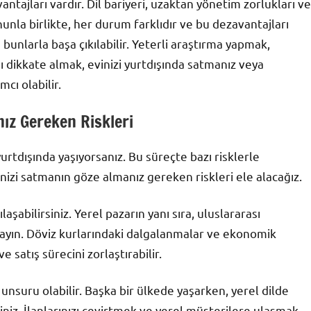
ntajları vardır. Dil bariyeri, uzaktan yönetim zorlukları ve
ununla birlikte, her durum farklıdır ve bu dezavantajları
nlarla başa çıkılabilir. Yeterli araştırma yapmak,
 dikkate almak, evinizi yurtdışında satmanız veya
cı olabilir.
ız Gereken Riskleri
yurtdışında yaşıyorsanız. Bu süreçte bazı risklerle
nizi satmanın göze almanız gereken riskleri ele alacağız.
ılaşabilirsiniz. Yerel pazarın yanı sıra, uluslararası
mayın. Döviz kurlarındaki dalgalanmalar ve ekonomik
e satış sürecini zorlaştırabilir.
sk unsuru olabilir. Başka bir ülkede yaşarken, yerel dilde
siniz. İlanlarınızı çevirtmek ve yerel müşterilere ulaşmak