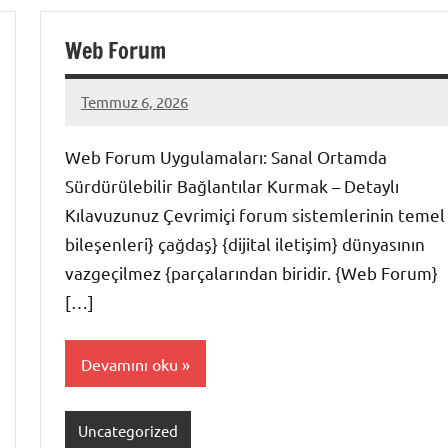
Web Forum
Temmuz 6, 2026
admin
Yorum
yapılmamış
Web Forum Uygulamaları: Sanal Ortamda
Sürdürülebilir Bağlantılar Kurmak – Detaylı
Kılavuzunuz Çevrimiçi forum sistemlerinin temel
bileşenleri} çağdaş} {dijital iletişim} dünyasının
vazgeçilmez {parçalarından biridir. {Web Forum}
[…]
Devamını oku
Uncategorized