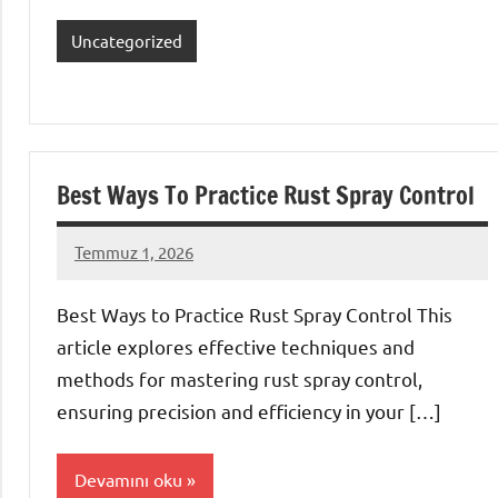
Uncategorized
Best Ways To Practice Rust Spray Control
Temmuz 1, 2026
admin
Yorum
yapılmamış
Best Ways to Practice Rust Spray Control This
article explores effective techniques and
methods for mastering rust spray control,
ensuring precision and efficiency in your […]
Devamını oku