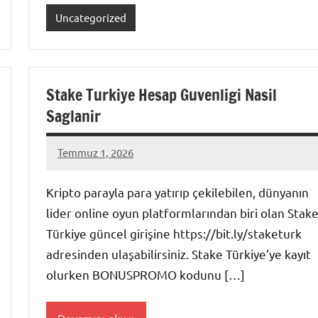
Uncategorized
Stake Turkiye Hesap Guvenligi Nasil
Saglanir
Temmuz 1, 2026
admin
Yorum
yapılmamış
Kripto parayla para yatırıp çekilebilen, dünyanın
lider online oyun platformlarından biri olan Stak
Türkiye güncel girişine https://bit.ly/staketurk
adresinden ulaşabilirsiniz. Stake Türkiye’ye kayıt
olurken BONUSPROMO kodunu […]