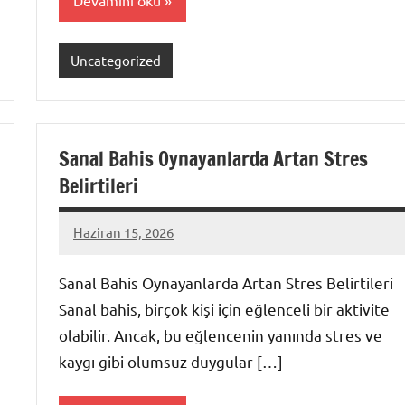
Devamını oku
Uncategorized
Sanal Bahis Oynayanlarda Artan Stres
Belirtileri
Haziran 15, 2026
admin
Yorum
yapılmamış
Sanal Bahis Oynayanlarda Artan Stres Belirtileri
Sanal bahis, birçok kişi için eğlenceli bir aktivite
olabilir. Ancak, bu eğlencenin yanında stres ve
kaygı gibi olumsuz duygular […]