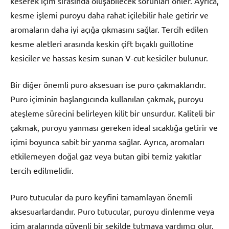
keserek içim sırasında oluşabilecek sorunları önler. Ayrıca,
kesme işlemi puroyu daha rahat içilebilir hale getirir ve
aromaların daha iyi açığa çıkmasını sağlar. Tercih edilen
kesme aletleri arasında keskin çift bıçaklı guillotine
kesiciler ve hassas kesim sunan V-cut kesiciler bulunur.
Bir diğer önemli puro aksesuarı ise puro çakmaklarıdır.
Puro içiminin başlangıcında kullanılan çakmak, puroyu
ateşleme sürecini belirleyen kilit bir unsurdur. Kaliteli bir
çakmak, puroyu yanması gereken ideal sıcaklığa getirir ve
içimi boyunca sabit bir yanma sağlar. Ayrıca, aromaları
etkilemeyen doğal gaz veya butan gibi temiz yakıtlar
tercih edilmelidir.
Puro tutucular da puro keyfini tamamlayan önemli
aksesuarlardandır. Puro tutucular, puroyu dinlenme veya
içim aralarında güvenli bir şekilde tutmaya yardımcı olur.