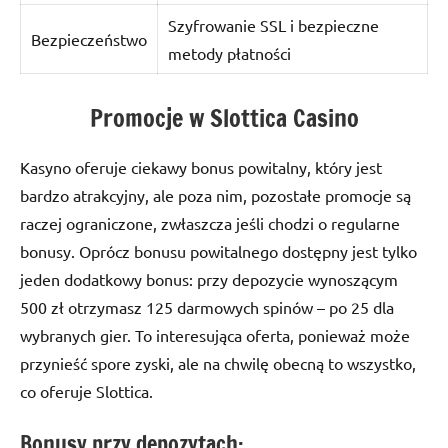
Szyfrowanie SSL i bezpieczne
Bezpieczeństwo
metody płatności
Promocje w Slottica Casino
Kasyno oferuje ciekawy bonus powitalny, który jest
bardzo atrakcyjny, ale poza nim, pozostałe promocje są
raczej ograniczone, zwłaszcza jeśli chodzi o regularne
bonusy. Oprócz bonusu powitalnego dostępny jest tylko
jeden dodatkowy bonus: przy depozycie wynoszącym
500 zł otrzymasz 125 darmowych spinów – po 25 dla
wybranych gier. To interesująca oferta, ponieważ może
przynieść spore zyski, ale na chwilę obecną to wszystko,
co oferuje Slottica.
Bonusy przy depozytach: