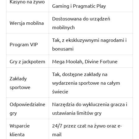
Kasyno na żywo
Gaming i Pragmatic Play
Dostosowana do urządzeń
Wersja mobilna
mobilnych
Tak, z ekskluzywnymi nagrodami i
Program VIP
bonusami
Gry z jackpotem
Mega Moolah, Divine Fortune
Tak, dostępne zakłady na
Zakłady
wydarzenia sportowe na całym
sportowe
świecie
Odpowiedzialne
Narzędzia do wykluczenia gracza i
gry
ustawiania limitów gry
Wsparcie
24/7 przez czat na żywo oraz e-
klienta
mail