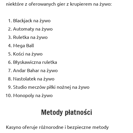
niektóre z oferowanych gier z krupierem na żywo:
Blackjack na żywo
Automaty na żywo
Ruletka na żywo
Mega Ball
Kości na żywo
Błyskawiczna ruletka
Andar Bahar na żywo
Nastolatek na żywo
Studio meczów piłki nożnej na żywo
Monopoly na żywo
Metody płatności
Kasyno oferuje różnorodne i bezpieczne metody