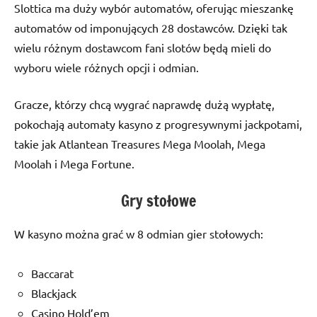
Slottica ma duży wybór automatów, oferując mieszankę
automatów od imponujących 28 dostawców. Dzięki tak
wielu różnym dostawcom fani slotów będą mieli do
wyboru wiele różnych opcji i odmian.
Gracze, którzy chcą wygrać naprawdę dużą wypłatę,
pokochają automaty kasyno z progresywnymi jackpotami,
takie jak Atlantean Treasures Mega Moolah, Mega
Moolah i Mega Fortune.
Gry stołowe
W kasyno można grać w 8 odmian gier stołowych:
Baccarat
Blackjack
Casino Hold’em