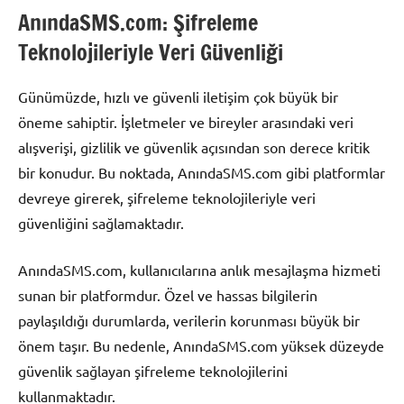
AnındaSMS.com: Şifreleme
Teknolojileriyle Veri Güvenliği
Günümüzde, hızlı ve güvenli iletişim çok büyük bir
öneme sahiptir. İşletmeler ve bireyler arasındaki veri
alışverişi, gizlilik ve güvenlik açısından son derece kritik
bir konudur. Bu noktada, AnındaSMS.com gibi platformlar
devreye girerek, şifreleme teknolojileriyle veri
güvenliğini sağlamaktadır.
AnındaSMS.com, kullanıcılarına anlık mesajlaşma hizmeti
sunan bir platformdur. Özel ve hassas bilgilerin
paylaşıldığı durumlarda, verilerin korunması büyük bir
önem taşır. Bu nedenle, AnındaSMS.com yüksek düzeyde
güvenlik sağlayan şifreleme teknolojilerini
kullanmaktadır.