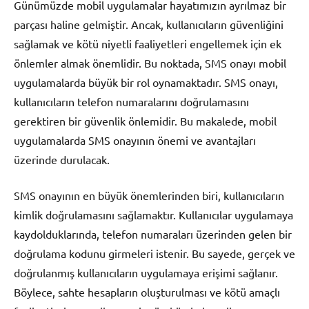
Günümüzde mobil uygulamalar hayatımızın ayrılmaz bir
parçası haline gelmiştir. Ancak, kullanıcıların güvenliğini
sağlamak ve kötü niyetli faaliyetleri engellemek için ek
önlemler almak önemlidir. Bu noktada, SMS onayı mobil
uygulamalarda büyük bir rol oynamaktadır. SMS onayı,
kullanıcıların telefon numaralarını doğrulamasını
gerektiren bir güvenlik önlemidir. Bu makalede, mobil
uygulamalarda SMS onayının önemi ve avantajları
üzerinde durulacak.
SMS onayının en büyük önemlerinden biri, kullanıcıların
kimlik doğrulamasını sağlamaktır. Kullanıcılar uygulamaya
kaydolduklarında, telefon numaraları üzerinden gelen bir
doğrulama kodunu girmeleri istenir. Bu sayede, gerçek ve
doğrulanmış kullanıcıların uygulamaya erişimi sağlanır.
Böylece, sahte hesapların oluşturulması ve kötü amaçlı