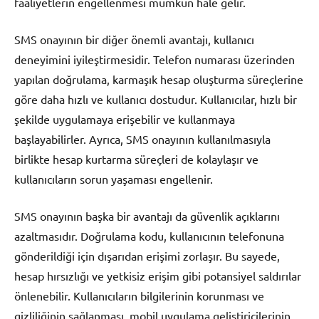
faaliyetlerin engellenmesi mümkün hale gelir.
SMS onayının bir diğer önemli avantajı, kullanıcı
deneyimini iyileştirmesidir. Telefon numarası üzerinden
yapılan doğrulama, karmaşık hesap oluşturma süreçlerine
göre daha hızlı ve kullanıcı dostudur. Kullanıcılar, hızlı bir
şekilde uygulamaya erişebilir ve kullanmaya
başlayabilirler. Ayrıca, SMS onayının kullanılmasıyla
birlikte hesap kurtarma süreçleri de kolaylaşır ve
kullanıcıların sorun yaşaması engellenir.
SMS onayının başka bir avantajı da güvenlik açıklarını
azaltmasıdır. Doğrulama kodu, kullanıcının telefonuna
gönderildiği için dışarıdan erişimi zorlaşır. Bu sayede,
hesap hırsızlığı ve yetkisiz erişim gibi potansiyel saldırılar
önlenebilir. Kullanıcıların bilgilerinin korunması ve
gizliliğinin sağlanması, mobil uygulama geliştiricilerinin