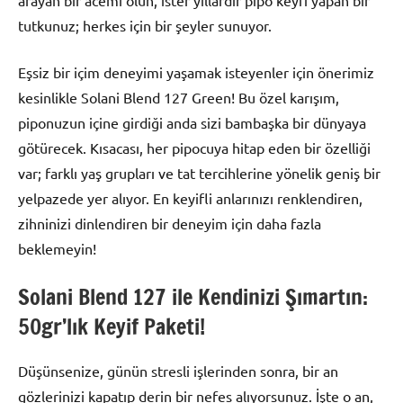
arayan bir acemi olun, ister yıllardır pipo keyfi yapan bir
tutkunuz; herkes için bir şeyler sunuyor.
Eşsiz bir içim deneyimi yaşamak isteyenler için önerimiz
kesinlikle Solani Blend 127 Green! Bu özel karışım,
piponuzun içine girdiği anda sizi bambaşka bir dünyaya
götürecek. Kısacası, her pipocuya hitap eden bir özelliği
var; farklı yaş grupları ve tat tercihlerine yönelik geniş bir
yelpazede yer alıyor. En keyifli anlarınızı renklendiren,
zihninizi dinlendiren bir deneyim için daha fazla
beklemeyin!
Solani Blend 127 ile Kendinizi Şımartın:
50gr’lık Keyif Paketi!
Düşünsenize, günün stresli işlerinden sonra, bir an
gözlerinizi kapatıp derin bir nefes alıyorsunuz. İşte o an,