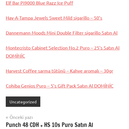
Elf Bar Pi9000 Blue Razz Ice Puff
Hav-A-Tampa Jewels Sweet Mild sigarillo – 50’s
Dannemann Moods Mini Double Filter sigarillo Satın Al
Montecristo Cabinet Selection No.2 Puro – 25’s Satın Al
DOMİNİC
Harvest Coffee sarma tütünü – Kahve aromalı – 30gr
Cohiba Genios Puro – 5’s Gift Pack Satın Al DOMİNİC
Uncategorized
Yazı
Önceki yazı
Punch 48 CDH + HS 10s Puro Satın Al
gezinmesi