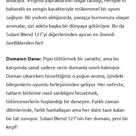
anlatıyor. Virginia yapraklarının doğal tatlılığı, Perique’in
baharatlı ve zengin karakteriyle mükemmel bir uyum
sağlıyor. Bir yudum aldığınızda, yavaşça burnunuza ulaşan
aromalar, sizi adeta başka bir dünyaya götürüyor. Bu da
Solani Blend 127'yi diğerlerinden ayıran en önemli
özelliklerden biri!
Dumanın Dansı
: Pipo tüttürmek bir sanattır, ama bu
karışımda sanat sadece serin dumanla sınırlı kalmıyor.
Duman çıkarırken hissettiğiniz o yoğun aroma, içindeki
bileşenlerin uyumlu birleşiminden geliyor. Her nefeste,
tatların birbirine nasıl sarıldığını hissetmek,
tütünseverlerin hoşlandığı bir deneyim. Farklı zaman
dilimlerinde, farklı hantallaşan ama her daim taze kalan
bir tat sunuyor. Solani Blend 127’nin her dumanı, yeni bir
keşif!