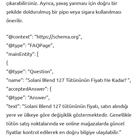
çıkarabilirsiniz. Ayrıca, yavaş yanması için doğru bir
şekilde doldurulmuş bir pipo veya sigara kullanılması
önerilir.
“@context”: “https://schema.org”,
“@type”: “FAQPage”,
“mainEntity”: [
{
“@type”: “Question”,
“name”: “Solani Blend 127 Tütününün Fiyatı Ne Kadar? “,
“acceptedAnswer”: {
“@type”: “Answer”,
“text”: “Solani Blend 127 tütününün fiyatı, satın alındığı
yere ve ülkeye göre değişiklik göstermektedir. Genellikle
tütün satış noktalarında ve online mağazalarda güncel
fiyatlar kontrol edilerek en doğru bilgiye ulaşılabilir.”