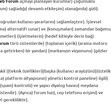
açmayı planlayan kurumlar} çoğunlukla
eb Forum
um} sağladığı} devamlı etkileşim} olanağında} gizli}.
rudan kullanıcı yararlarını} sağlamlaştırır}. İşlevsel
nma} alternatifi sunar} ve {konuşmaları} zamandan bağımsı
metleri} {işletmelerin} {hedef kitleyle derin bağ}
türü sistemlerde} {toplanan içerik} {arama motoru
orum
a getirirken} bir yandan} {markanızın vizyonunu} {gözler
 {{teknik özellikleri}|başka {kullanıcı arayüzünü}|üstelik
a} platform altyapısının} yönetici kontrol paneline} ilgili}
} {spam} kontrolü} ve yapıcı diyalog havası} meydana
tenilir}. {Ayrıca} forum hızı}, cep telefonu erişimi} ve
 gerekliliktir}.