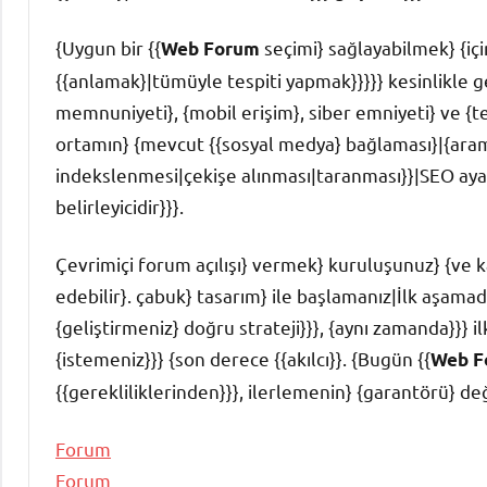
{Uygun bir {{
seçimi} sağlayabilmek} {için
Web Forum
{{anlamak}|tümüyle tespiti yapmak}}}}} kesinlikle g
memnuniyeti}, {mobil erişim}, siber emniyeti} ve {t
ortamın} {mevcut {{sosyal medya} bağlaması}|{arama
indekslenmesi|çekişe alınması|taranması}}|SEO aya
belirleyicidir}}}.
Çevrimiçi forum açılışı} vermek} kuruluşunuz} {ve katı
edebilir}. çabuk} tasarım} ile başlamanız|İlk aşamad
{geliştirmeniz} doğru strateji}}}, {aynı zamanda}}}
{istemeniz}}} {son derece {{akılcı}}. {Bugün {{
Web F
{{gerekliliklerinden}}}, ilerlemenin} {garantörü} değe
Forum
Forum