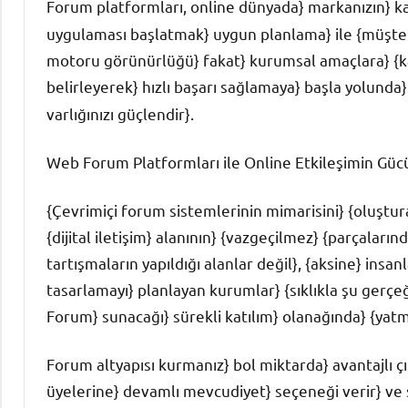
Forum platformları, online dünyada} markanızın} kalıc
uygulaması başlatmak} uygun planlama} ile {müşter
motoru görünürlüğü} fakat} kurumsal amaçlara} {ka
belirleyerek} hızlı başarı sağlamaya} başla yolunda} 
varlığınızı güçlendir}.
Web Forum Platformları ile Online Etkileşimin Güc
{Çevrimiçi forum sistemlerinin mimarisini} {oluştu
{dijital iletişim} alanının} {vazgeçilmez} {parçaları
tartışmaların yapıldığı alanlar değil}, {aksine} insan
tasarlamayı} planlayan kurumlar} {sıklıkla şu gerç
Forum} sunacağı} sürekli katılım} olanağında} {yatm
Forum altyapısı kurmanız} bol miktarda} avantajlı çık
üyelerine} devamlı mevcudiyet} seçeneği verir} ve 