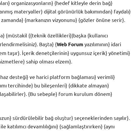
ları} organizasyonların} {hedef kitleyle derin bağ}
anmış materyaller} dijital görünürlük bakımından} faydalı}
ı zamanda} {markanızın vizyonunu} {gözler önüne serir}.
} {müstakil {{teknik özellikleri}|başka {kullanıcı
lendirmelisiniz}. Başta} {
yazılımının} idari
Web Forum
m taşır}. İçerik denetçilerinin} uygunsuz içerik} yönetimi}
hizmetlere} sahip olması elzem}.
ihaz desteği} ve harici platform bağlaması} verimli}
ımı tercihinde} bu bileşenleri} {dikkate almayan}
şılaşabilirler}. {Bu sebeple} forum kurulum dönem}
zun} sürdürülebilir bağ oluştur} seçeneklerinden sayılır}.
le katılımcı devamlılığını} {sağlamlaştırırken} {aynı