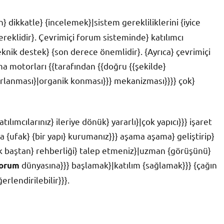
} dikkatle} {incelemek}|sistem gerekliliklerini {iyice
ereklidir}. Çevrimiçi forum sisteminde} katılımcı
eknik destek} {son derece önemlidir}. {Ayrıca} çevrimiçi
 motorları {{tarafından {{doğru {{şekilde}
rlanması}|organik konması}}} mekanizması}}}} çok}
lımcılarınız} ileriye dönük} yararlı}|çok yapıcı}}} işaret
a {ufak} {bir yapı} kurumanız}}} aşama aşama} geliştirip}
 ilk baştan} rehberliği} talep etmeniz}|uzman {görüşünü}
dünyasına}}} başlamak}|katılım {sağlamak}}} {çağın
orum
rlendirilebilir}}}.