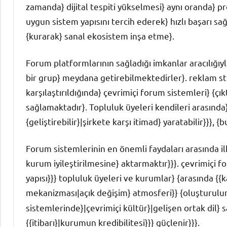
zamanda} dijital tespiti yükselmesi} aynı oranda} p
uygun sistem yapısını tercih ederek} hızlı başarı s
{kurarak} sanal ekosistem inşa etme}.
Forum platformlarının sağladığı imkanlar aracılığıyla
bir grup} meydana getirebilmektedirler}. reklam str
karşılaştırıldığında} çevrimiçi forum sistemleri} {çık
sağlamaktadır}. Topluluk üyeleri kendileri arasında} 
{geliştirebilir}|şirkete karşı itimad} yaratabilir}}}, {
Forum sistemlerinin en önemli faydaları arasında il
kurum iyileştirilmesine} aktarmaktır}}}. çevrimiçi
yapısı}}} topluluk üyeleri ve kurumlar} {arasında {{ka
mekanizması|açık değişim} atmosferi}} {oluşturulur}
sistemlerinde}|çevrimiçi kültür}|gelişen ortak dil} 
{{itibarı}|kurumun kredibilitesi}}} güçlenir}}}.