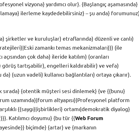
rofesyonel vizyona} yardımcı olur}. {Başlangıç aşamasında}
ağlamaya} ilerleme kaydedebilirsiniz} – şu anda} forumunuz
} şirketler ve kuruluşlar} etraflarında} düzenli ve canlı}
atejileri}|Eski zamankı temas mekanizmaları}}} {ile
tı açısından çok daha} ileride katılım} {oranları
görüş tartışabilir}, engelleri kaldırabilir} ve vefa}
bu da} {uzun vadeli} kullanıcı bağlantıları} ortaya çıkarır}.
k sırada} {otentik müşteri sesi dinlemek} {ve {{bunu}
 forum uzamında}|forum altyapısı}|Profesyonel platform
rşılıklı {{saygı}|işbirlikleri} ortamı|demokratik diyalog}
}}. Katılımcı doyumu} {bu tür {{
Web Forum
sayesinde}} biçimde} {artar} ve {markanın