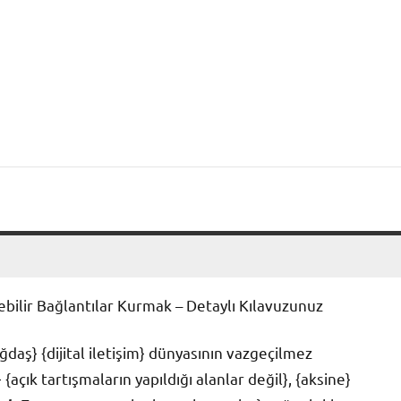
ı
ilir Bağlantılar Kurmak – Detaylı Kılavuzunuz
daş} {dijital iletişim} dünyasının vazgeçilmez
açık tartışmaların yapıldığı alanlar değil}, {aksine}