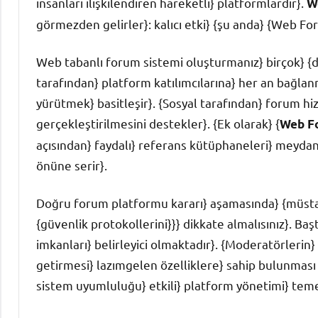
insanları ilişkilendiren hareketli} platformlardır}.
W
görmezden gelirler}: kalıcı etki} {şu anda} {Web For
Web tabanlı forum sistemi oluşturmanız} birçok} {doğ
tarafından} platform katılımcılarına} her an bağla
yürütmek} basitleşir}. {Sosyal tarafından} forum hiz
gerçekleştirilmesini destekler}. {Ek olarak} {
Web F
açısından} faydalı} referans kütüphaneleri} meydan
önüne serir}.
Doğru forum platformu kararı} aşamasında} {müstakil
{güvenlik protokollerini}}} dikkate almalısınız}. Başt
imkanları} belirleyici olmaktadır}. {Moderatörlerin
getirmesi} lazımgelen özelliklere} sahip bulunması is
sistem uyumluluğu} etkili} platform yönetimi} temel