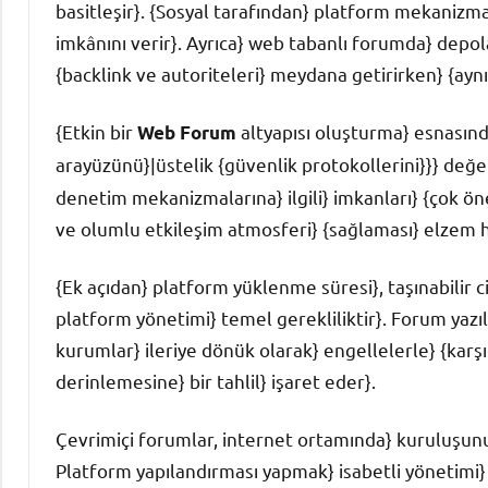
basitleşir}. {Sosyal tarafından} platform mekanizma
imkânını verir}. Ayrıca} web tabanlı forumda} depol
{backlink ve autoriteleri} meydana getirirken} {ayn
{Etkin bir
altyapısı oluşturma} esnasında
Web Forum
arayüzünü}|üstelik {güvenlik protokollerini}}} değer
denetim mekanizmalarına} ilgili} imkanları} {çok öne
ve olumlu etkileşim atmosferi} {sağlaması} elzem 
{Ek açıdan} platform yüklenme süresi}, taşınabilir c
platform yönetimi} temel gerekliliktir}. Forum yazıl
kurumlar} ileriye dönük olarak} engellelerle} {kar
derinlemesine} bir tahlil} işaret eder}.
Çevrimiçi forumlar, internet ortamında} kuruluşunu
Platform yapılandırması yapmak} isabetli yönetimi} i