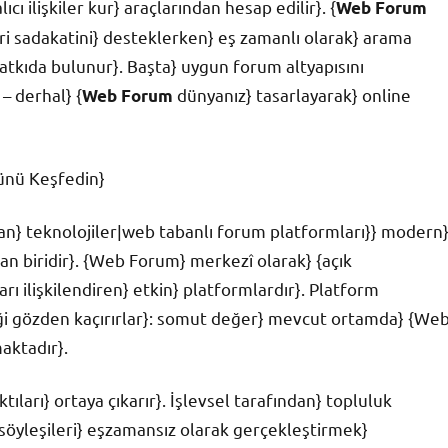
ı ilişkiler kur} araçlarından hesap edilir}. {
Web Forum
i sadakatini} desteklerken} eş zamanlı olarak} arama
tkıda bulunur}. Başta} uygun forum altyapısını
– derhal} {
dünyanız} tasarlayarak} online
Web Forum
ünü Keşfedin}
ran} teknolojiler|web tabanlı forum platformları}} modern
ndan biridir}. {Web Forum} merkezî olarak} {açık
ları ilişkilendiren} etkin} platformlardır}. Platform
eği gözden kaçırırlar}: somut değer} mevcut ortamda} {We
aktadır}.
tıları} ortaya çıkarır}. İşlevsel tarafından} topluluk
söyleşileri} eşzamansız olarak gerçekleştirmek}