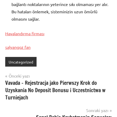
bağlantı noktalarının yeterince sıkı olmaması yer alır.
Bu hataları önlemek, sisteminizin uzun ömürlü
olmasını sağlar.
Havalandırma firması
salyangoz fan
Uncategorized
Yazı
Önceki yazı
Vavada – Rejestracja jako Pierwszy Krok do
gezinmesi
Uzyskania No Deposit Bonusu i Uczestnictwa w
Turniejach
Sonraki yazı