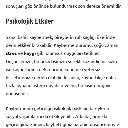
sonuçları göz önünde bulundurmak son derece önemlidir.
Psikolojik Etkiler
Sanal bahis kaybetmek, bireylerin ruh sağlığı üzerinde
derin etkiler bırakabilir. Kaybetme durumu, çoğu zaman
stres
ve
kaygı
gibi olumsuz duyguları tetikler.
Düşünsenize, bir arkadaşınızın sürekli kazandığını, sizin
ise kaybettiğinizi. Bu durum, kendinizi yetersiz
hissetmenize neden olabilir. İnsanlar, kaybettikçe daha
fazla oynama isteği duyabilir ve bu, bir kısır döngüye
dönüşebilir.
Kaybetmenin getirdiği psikolojik baskılar, bireylerin
sosyal yaşamlarını da etkileyebilir. Arkadaşlarınızla
geçirdiğiniz zaman, kaybettiğiniz paranın düşünceleriyle