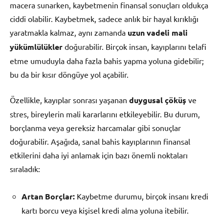
macera sunarken, kaybetmenin finansal sonuçları oldukça
ciddi olabilir. Kaybetmek, sadece anlık bir hayal kırıklığı
yaratmakla kalmaz, aynı zamanda
uzun vadeli mali
yükümlülükler
doğurabilir. Birçok insan, kayıplarını telafi
etme umuduyla daha fazla bahis yapma yoluna gidebilir;
bu da bir kısır döngüye yol açabilir.
Özellikle, kayıplar sonrası yaşanan
duygusal çöküş
ve
stres, bireylerin mali kararlarını etkileyebilir. Bu durum,
borçlanma veya gereksiz harcamalar gibi sonuçlar
doğurabilir. Aşağıda, sanal bahis kayıplarının finansal
etkilerini daha iyi anlamak için bazı önemli noktaları
sıraladık:
Artan Borçlar:
Kaybetme durumu, birçok insanı kredi
kartı borcu veya kişisel kredi alma yoluna itebilir.