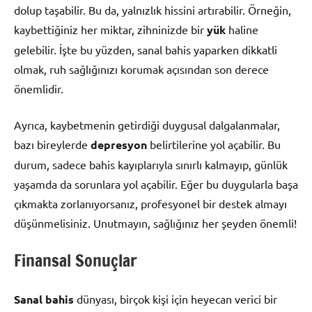
dolup taşabilir. Bu da, yalnızlık hissini artırabilir. Örneğin,
kaybettiğiniz her miktar, zihninizde bir
yük
haline
gelebilir. İşte bu yüzden, sanal bahis yaparken dikkatli
olmak, ruh sağlığınızı korumak açısından son derece
önemlidir.
Ayrıca, kaybetmenin getirdiği duygusal dalgalanmalar,
bazı bireylerde
depresyon
belirtilerine yol açabilir. Bu
durum, sadece bahis kayıplarıyla sınırlı kalmayıp, günlük
yaşamda da sorunlara yol açabilir. Eğer bu duygularla başa
çıkmakta zorlanıyorsanız, profesyonel bir destek almayı
düşünmelisiniz. Unutmayın, sağlığınız her şeyden önemli!
Finansal Sonuçlar
Sanal bahis
dünyası, birçok kişi için heyecan verici bir