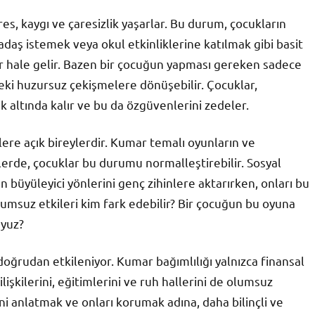
es, kaygı ve çaresizlik yaşarlar. Bu durum, çocukların
kadaş istemek veya okul etkinliklerine katılmak gibi basit
lir hale gelir. Bazen bir çocuğun yapması gereken sadece
i huzursuz çekişmelere dönüşebilir. Çocuklar,
k altında kalır ve bu da özgüvenlerini zedeler.
ere açık bireylerdir. Kumar temalı oyunların ve
erde, çocuklar bu durumu normalleştirebilir. Sosyal
 büyüleyici yönlerini genç zihinlere aktarırken, onları bu
olumsuz etkileri kim fark edebilir? Bir çocuğun bu oyuna
uyuz?
doğrudan etkileniyor. Kumar bağımlılığı yalnızca finansal
işkilerini, eğitimlerini ve ruh hallerini de olumsuz
tini anlatmak ve onları korumak adına, daha bilinçli ve