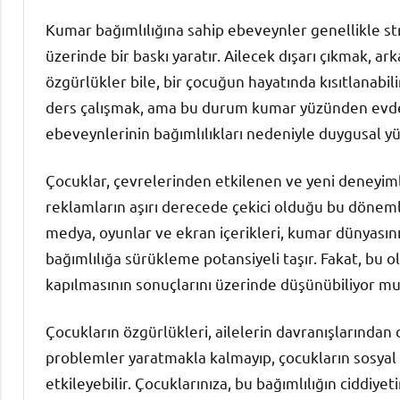
Kumar bağımlılığına sahip ebeveynler genellikle str
üzerinde bir baskı yaratır. Ailecek dışarı çıkmak, ar
özgürlükler bile, bir çocuğun hayatında kısıtlanabi
ders çalışmak, ama bu durum kumar yüzünden evdek
ebeveynlerinin bağımlılıkları nedeniyle duygusal yü
Çocuklar, çevrelerinden etkilenen ve yeni deneyiml
reklamların aşırı derecede çekici olduğu bu döneml
medya, oyunlar ve ekran içerikleri, kumar dünyasının
bağımlılığa sürükleme potansiyeli taşır. Fakat, bu 
kapılmasının sonuçlarını üzerinde düşünübiliyor m
Çocukların özgürlükleri, ailelerin davranışlarından 
problemler yaratmakla kalmayıp, çocukların sosyal il
etkileyebilir. Çocuklarınıza, bu bağımlılığın ciddiye