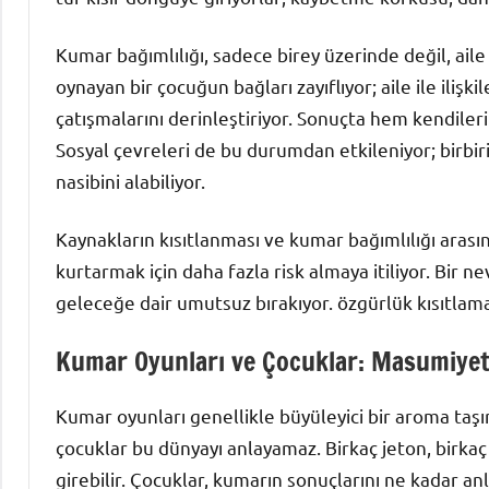
Kumar bağımlılığı, sadece birey üzerinde değil, ail
oynayan bir çocuğun bağları zayıflıyor; aile ile ilişkil
çatışmalarını derinleştiriyor. Sonuçta hem kendileri
Sosyal çevreleri de bu durumdan etkileniyor; birbirin
nasibini alabiliyor.
Kaynakların kısıtlanması ve kumar bağımlılığı arasınd
kurtarmak için daha fazla risk almaya itiliyor. Bir n
geleceğe dair umutsuz bırakıyor. özgürlük kısıtlam
Kumar Oyunları ve Çocuklar: Masumiyeti
Kumar oyunları genellikle büyüleyici bir aroma taşı
çocuklar bu dünyayı anlayamaz. Birkaç jeton, birkaç z
girebilir. Çocuklar, kumarın sonuçlarını ne kadar a