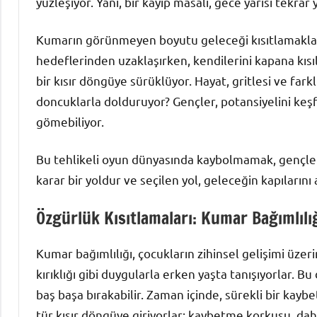
yüzleşiyor. Yani, bir kayıp masalı, gece yarısı tekrar 
Kumarın görünmeyen boyutu geleceği kısıtlamakla ilg
hedeflerinden uzaklaşırken, kendilerini kapana kısıl
bir kısır döngüye sürüklüyor. Hayat, gritlesi ve fark
doncuklarla dolduruyor? Gençler, potansiyelini keş
gömebiliyor.
Bu tehlikeli oyun dünyasında kaybolmamak, gençleri
karar bir yoldur ve seçilen yol, geleceğin kapılarını a
Özgürlük Kısıtlamaları: Kumar Bağımlılığ
Kumar bağımlılığı, çocukların zihinsel gelişimi üzer
kırıklığı gibi duygularla erken yaşta tanışıyorlar. B
baş başa bırakabilir. Zaman içinde, sürekli bir kayb
tür kısır döngüye giriyorlar; kaybetme korkusu, da