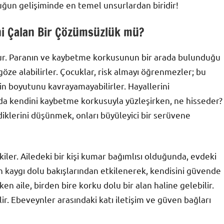
cuğun gelişiminde en temel unsurlardan biridir!
ini Çalan Bir Çözümsüzlük mü?
urur. Paranın ve kaybetme korkusunun bir arada bulunduğu
ze alabilirler. Çocuklar, risk almayı öğrenmezler; bu
n boyutunu kavrayamayabilirler. Hayallerini
anda kendini kaybetme korkusuyla yüzleşirken, ne hisseder?
diklerini düşünmek, onları büyüleyici bir serüvene
tkiler. Ailedeki bir kişi kumar bağımlısı olduğunda, evdeki
 kaygı dolu bakışlarından etkilenerek, kendisini güvende
en aile, birden bire korku dolu bir alan haline gelebilir.
lir. Ebeveynler arasındaki katı iletişim ve güven bağları