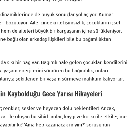
e dinamiklerinde de büyük sonuçlar yol açıyor. Kumar
eri bozuluyor. Aile içindeki iletişimsizlik, çocukların içsel
 hem de aileleri büyük bir kargaşanın içine sürükleniyor.
e bağlı olan arkadaş ilişkileri bile bu bağımlılıktan
a sıkı bir bağ var. Bağımlı hale gelen çocuklar, kendilerin
evi yaşam enerjilerini sömüren bu bağımlılık, onları
alarıyla şekillenen bir yaşam sürmeye mahkum kalıyorlar.
n Kaybolduğu Gece Yarısı Hikayeleri
r; renkler, sesler ve heyecan dolu beklentiler! Ancak,
ar ile oluşan bu sihirli anlar, kaygı ve korku ile etkileşime
nlayabilir ki? ‘Ama hep kazanacak mıyım?’ sorusunun