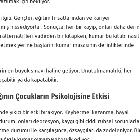
yazılmak için bekliyor.
ili. Gençler, eğitim fırsatlarından ve kariyer
mış hissediyorlar. Sonuçta, her bir kayıp, onları daha derin
lı alternatifleri vadeden bir kitapken, kumar bu kitabı nasıl
fetmek yerine başlarını kumar masasının derinliklerinde
n en büyük sınavı haline geliyor. Unutulmamalı ki, her
çabilir ya da kapatabilir.
ının Çocukların Psikolojisine Etkisi
inde yıkıcı bir etki bırakıyor. Kaybetme, kazanma, hayal
u durum, onları depresyon, kaygı gibi ciddi ruhsal sorunlarla
etme durumu ile karşılaşınca, özsaygıları da zedeleniyor. Bi
ha fazla kumar oynamayı teşvik ediyor.