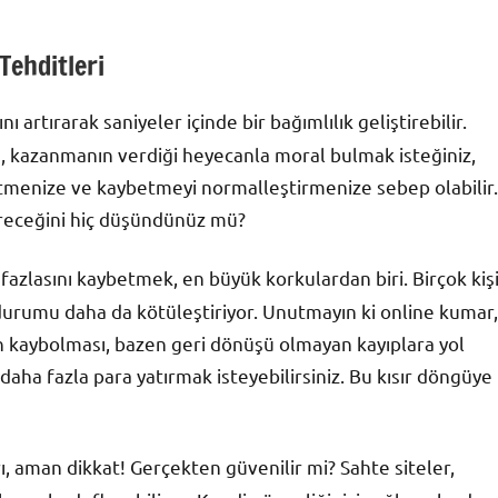
Tehditleri
ı artırarak saniyeler içinde bir bağımlılık geliştirebilir.
ne, kazanmanın verdiği heyecanla moral bulmak isteğiniz,
etmenize ve kaybetmeyi normalleştirmenize sebep olabilir.
türeceğini hiç düşündünüz mü?
fazlasını kaybetmek, en büyük korkulardan biri. Birçok kişi
durumu daha da kötüleştiriyor. Unutmayın ki online kumar,
ın kaybolması, bazen geri dönüşü olmayan kayıplara yol
ha fazla para yatırmak isteyebilirsiniz. Bu kısır döngüye
rı, aman dikkat! Gerçekten güvenilir mi? Sahte siteler,