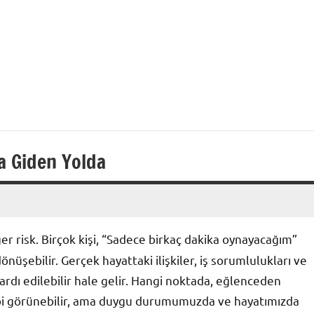
ı
a Giden Yolda
r risk. Birçok kişi, “Sadece birkaç dakika oynayacağım”
nüşebilir. Gerçek hayattaki ilişkiler, iş sorumlulukları ve
ardı edilebilir hale gelir. Hangi noktada, eğlenceden
gibi görünebilir, ama duygu durumumuzda ve hayatımızda