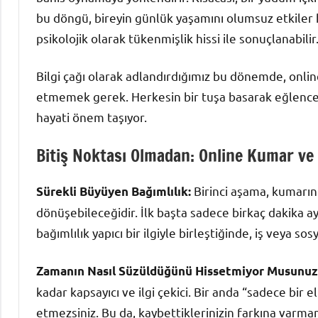
bu döngü, bireyin günlük yaşamını olumsuz etkiler hal
psikolojik olarak tükenmişlik hissi ile sonuçlanabilir
Bilgi çağı olarak adlandırdığımız bu dönemde, onlin
etmemek gerek. Herkesin bir tuşa basarak eğlenceni
hayati önem taşıyor.
Bitiş Noktası Olmadan: Online Kumar ve 
Birinci aşama, kumarın 
Sürekli Büyüyen Bağımlılık:
dönüşebileceğidir. İlk başta sadece birkaç dakika ayı
bağımlılık yapıcı bir ilgiyle birleştiğinde, iş veya so
Zamanın Nasıl Süzüldüğünü Hissetmiyor Musunuz
kadar kapsayıcı ve ilgi çekici. Bir anda “sadece bir 
etmezsiniz. Bu da, kaybettiklerinizin farkına varma