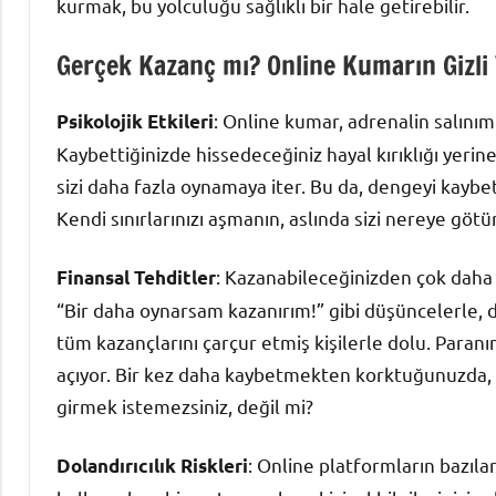
kurmak, bu yolculuğu sağlıklı bir hale getirebilir.
Gerçek Kazanç mı? Online Kumarın Gizli 
: Online kumar, adrenalin salınımın
Psikolojik Etkileri
Kaybettiğinizde hissedeceğiniz hayal kırıklığı yeri
sizi daha fazla oynamaya iter. Bu da, dengeyi kayb
Kendi sınırlarınızı aşmanın, aslında sizi nereye gö
: Kazanabileceğinizden çok daha 
Finansal Tehditler
“Bir daha oynarsam kazanırım!” gibi düşüncelerle, 
tüm kazançlarını çarçur etmiş kişilerle dolu. Paran
açıyor. Bir kez daha kaybetmekten korktuğunuzda, da
girmek istemezsiniz, değil mi?
: Online platformların bazıla
Dolandırıcılık Riskleri