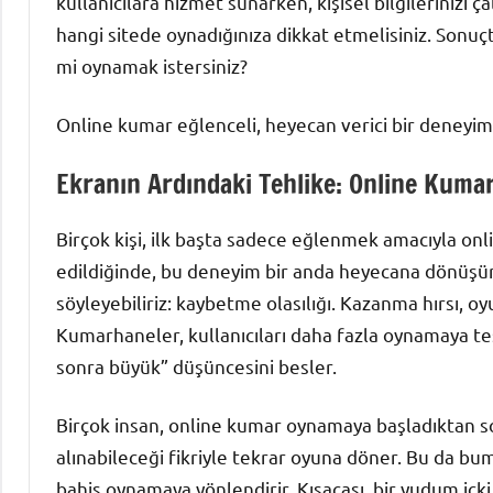
kullanıcılara hizmet sunarken, kişisel bilgilerinizi 
hangi sitede oynadığınıza dikkat etmelisiniz. Sonuçt
mi oynamak istersiniz?
Online kumar eğlenceli, heyecan verici bir deneyim ol
Ekranın Ardındaki Tehlike: Online Kumar 
Birçok kişi, ilk başta sadece eğlenmek amacıyla on
edildiğinde, bu deneyim bir anda heyecana dönüşür. 
söyleyebiliriz: kaybetme olasılığı. Kazanma hırsı, o
Kumarhaneler, kullanıcıları daha fazla oynamaya te
sonra büyük” düşüncesini besler.
Birçok insan, online kumar oynamaya başladıktan sonr
alınabileceği fikriyle tekrar oyuna döner. Bu da bum
bahis oynamaya yönlendirir. Kısacası, bir yudum içki 