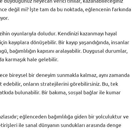
de duyduğunuz heyecan verici tınılar, kazanabileceğiniz
ence değil mi? İşte tam da bu noktada, eğlencenin farkında
yor.
 zihin oyunlarıyla doludur. Kendinizi kazanmayı hayal
çin kayıplara dönüşebilir. Bir kayıp yaşandığında, insanlar
gü, bağımlılığın kapısını aralayabilir. Duygusal durumlar,
a karmaşık hale gelebilir.
adece bireysel bir deneyim sunmakla kalmaz, aynı zamanda
debilir, onların stratejilerini görebilirsiniz. Bu, tek
katkıda bulunabilir. Bir bakıma, sosyal bağlar ile kumar
lasıdır; eğlenceden bağımlılığa giden bir yolculuktur ve
tirişleri ile sanal dünyanın sundukları arasında denge