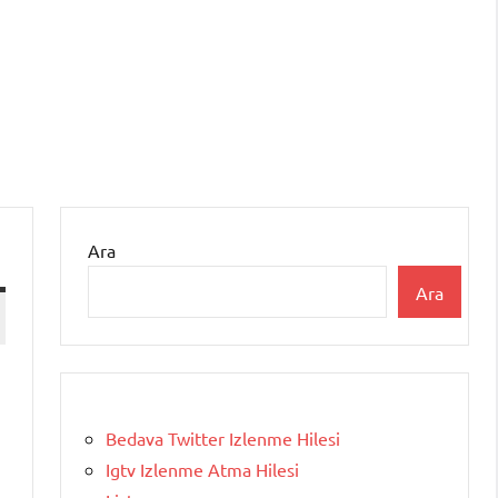
Ara
Ara
Bedava Twitter Izlenme Hilesi
Igtv Izlenme Atma Hilesi