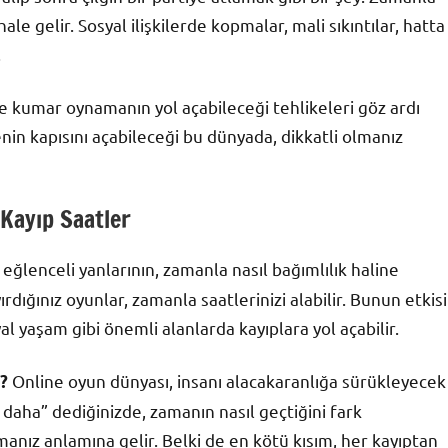
e gelir. Sosyal ilişkilerde kopmalar, mali sıkıntılar, hatta
.
e kumar oynamanın yol açabileceği tehlikeleri göz ardı
n kapısını açabileceği bu dünyada, dikkatli olmanız
Kayıp Saatler
eğlenceli yanlarının, zamanla nasıl bağımlılık haline
rdığınız oyunlar, zamanla saatlerinizi alabilir. Bunun etkisi
syal yaşam gibi önemli alanlarda kayıplara yol açabilir.
Online oyun dünyası, insanı alacakaranlığa sürükleyecek
?
el daha” dediğinizde, zamanın nasıl geçtiğini fark
manız anlamına gelir. Belki de en kötü kısım, her kayıptan