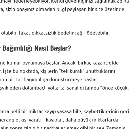
çalmayı hedefleyebiliyor. Kendi güvenliğinizi sağlamak adına
a, sizin onayınız olmadan bilgi paylaşan bir site üzerinde
abilir, fakat dikkatsizlik bedelini ağır ödetebilir.
Bağımlılığı Nasıl Başlar?
line kumar oynamaya başlar. Ancak, birkaç kazanç elde
İşte bu noktada, kişilerin “tek kuralı” unuttuklarını
yunu bir tür bağımlılığa dönüştürmeye başlar.
şvik eden dolambaçlı yollarla, sanal ortamda “önce küçük,
a belli bir miktar kayıp yaşasa bile, kaybettiklerinin geri
erang etkisi yaratır; kayıplar, daha büyük miktarlarda
alıp sonra çılgın bir partiye atlamak gibi bir şey. Zamanla